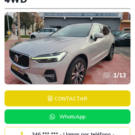
1
/
13
CONTACTAR
WhatsApp
346 *** *** - Llamar por teléfono -