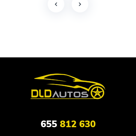
655
812 630