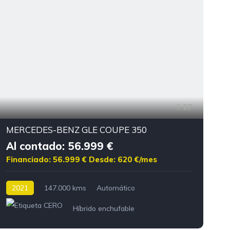
27
MERCEDES-BENZ GLE COUPE 350
Al contado: 56.999 €
Financiado: 56.999 €
Desde: 620 €/mes
2021
147.000 kms
Automático
G
Híbrido enchufable