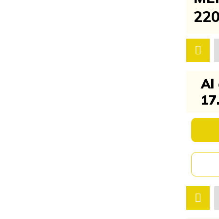
220
Al
17