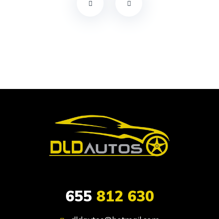
655
812 630