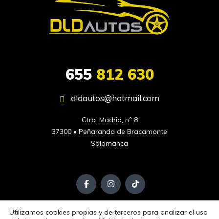
655
812 630
dldautos@hotmail.com
Ctra. Madrid, nº 8

37300 • Peñaranda de Bracamonte

Salamanca
Utilizamos cookies propias y de terceros para analizar el uso
Aviso Legal
Política de Privacidad
Política de Cookies