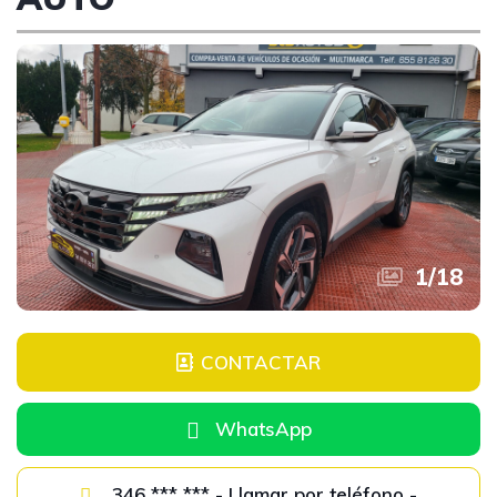
1
/
18
CONTACTAR
WhatsApp
346 *** *** - Llamar por teléfono -