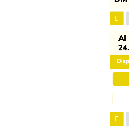
Al
24
Disp