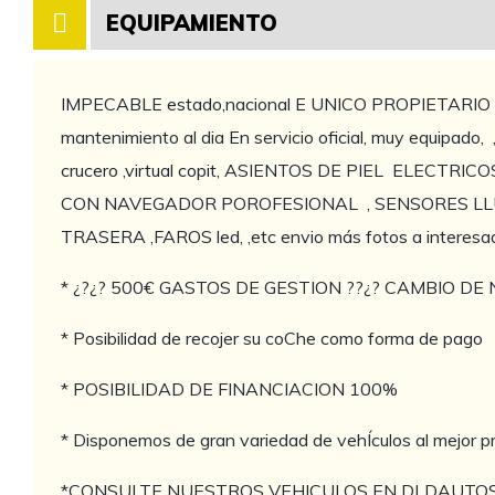
EQUIPAMIENTO
IMPECABLE estado,nacional E UNICO PROPIETARIO
mantenimiento al dia En servicio oficial, muy equipado, 
crucero ,virtual copit, ASIENTOS DE PIEL ELECTRICOS 
CON NAVEGADOR POROFESIONAL , SENSORES L
TRASERA ,FAROS led, ,etc envio más fotos a interesa
* ¿?¿? 500€ GASTOS DE GESTION ??¿? CAMBIO D
* Posibilidad de recojer su coChe como forma de pago
* POSIBILIDAD DE FINANCIACION 100%
* Disponemos de gran variedad de vehÍculos al mejor p
*CONSULTE NUESTROS VEHICULOS EN DLDAUTOS