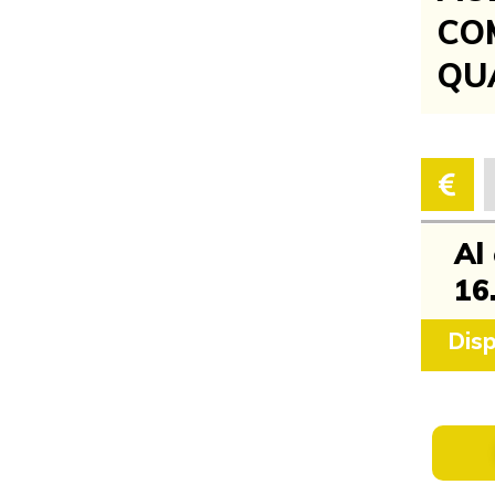
COM
QU
Al
16
Disp
1
/
11