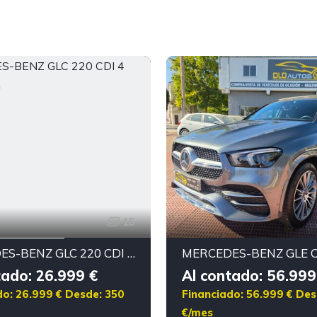
15
MERCEDES-BENZ GLC 220 CDI 4 MATIC AMG
tado: 26.999 €
Al contado: 56.999
do: 26.999 €
Desde: 350
Financiado: 56.999 €
Des
€/mes