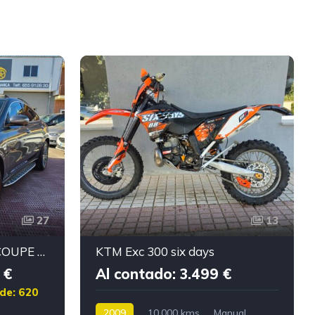
27
13
MERCEDES-BENZ GLE COUPE 350
KTM Exc 300 six days
 €
Al contado: 3.499 €
de: 620
2009
10.000 kms
Manual