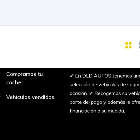
Compramos tu
✔︎ En DLD AUTOS tenemos una
coche
selección de vehículos de seg
ocasión. ✔︎ Recogemos su vehí
Vehículos vendidos
parte del pago y además le of
financiación a su medida.