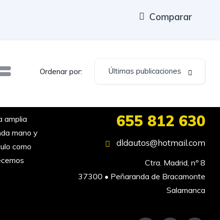
Comparar
Últimas publicaciones
Ordenar por:
655 812 630
 amplia
unda mano y
dldautos@hotmail.com
culo como
recemos
Ctra. Madrid, nº 8

37300 • Peñaranda de Bracamonte

Salamanca