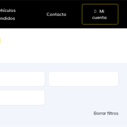
hículos
Mi
Contacto
cuenta
endidos
n
da mano y ocasión
ble
Etiqueta
lidad
Borrar filtros