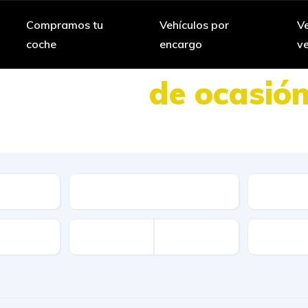
Compramos tu
Vehículos por
Ve
coche
encargo
v
Vehículos
de ocasió
 amplia selección de vehículos de segun
Cambio
Combusti
Disponibi